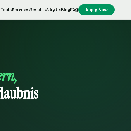
Tools
Services
Results
Why Us
Blog
FAQ
Apply Now
ern,
laubnis