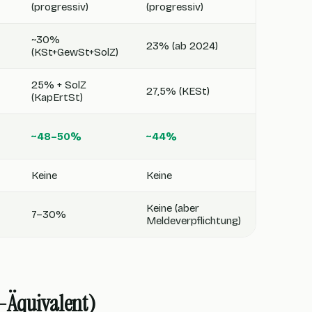
(progressiv)
(progressiv)
~30%
23% (ab 2024)
(KSt+GewSt+SolZ)
25% + SolZ
27,5% (KESt)
(KapErtSt)
~48–50%
~44%
Keine
Keine
Keine (aber
7–30%
Meldeverpflichtung)
Äquivalent)