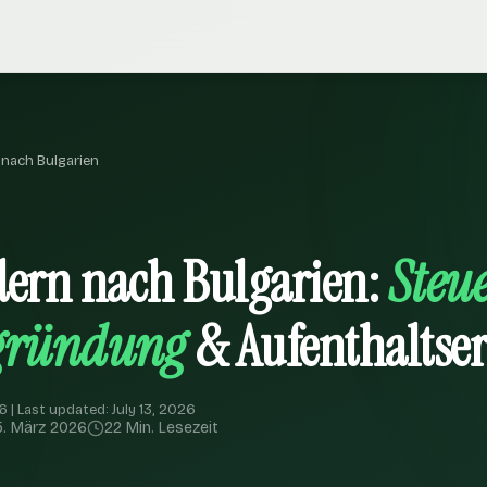
nach Bulgarien
ern nach Bulgarien:
Steu
gründung
& Aufenthaltser
 | Last updated: July 13, 2026
5. März 2026
22 Min. Lesezeit