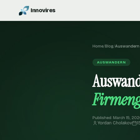
Innovires
Home
/
Blog
/
Auswandern 
AUSWANDERN
Auswand
Firmen
Published: March 15, 2026
Yordan Cholakov
1