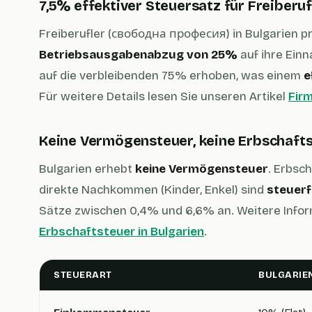
7,5% effektiver Steuersatz für Freiberuf
Freiberufler (свободна професия) in Bulgarien p
Betriebsausgabenabzug von 25%
auf ihre Ein
auf die verbleibenden 75% erhoben, was einem
e
Für weitere Details lesen Sie unseren Artikel
Firm
Keine Vermögensteuer, keine Erbschaft
Bulgarien erhebt
keine Vermögensteuer
. Erbsc
direkte Nachkommen (Kinder, Enkel) sind
steuerf
Sätze zwischen 0,4% und 6,6% an. Weitere Infor
Erbschaftsteuer in Bulgarien
.
STEUERART
BULGARIE