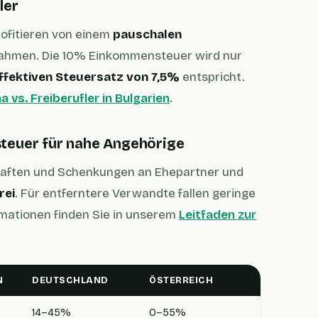
ler
rofitieren von einem
pauschalen
nahmen. Die 10% Einkommensteuer wird nur
ffektiven Steuersatz von 7,5%
entspricht.
a vs. Freiberufler in Bulgarien
.
steuer für nahe Angehörige
haften und Schenkungen an Ehepartner und
rei
. Für entferntere Verwandte fallen geringe
mationen finden Sie in unserem
Leitfaden zur
N
DEUTSCHLAND
ÖSTERREICH
14–45%
0–55%