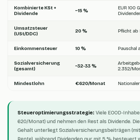
Kombinierte KSt +
EUR 100 G
~15 %
Dividende
Dividende
Umsatzsteuer
20 %
Pflicht ab
(USt/DDC)
Einkommensteuer
10 %
Pauschal 
Sozialversicherung
Arbeitgeb
~32-33 %
(gesamt)
2.352/Mo
Mindestlohn
€620/Monat
Nationale
Steueroptimierungsstrategie:
Viele EOOD-Inhaber
620/Monat) und nehmen den Rest als Dividende. Dies 
Gehalt unterliegt Sozialversicherungsbeiträgen (m
Rente), während Dividenden nur mit 5 % besteuert 