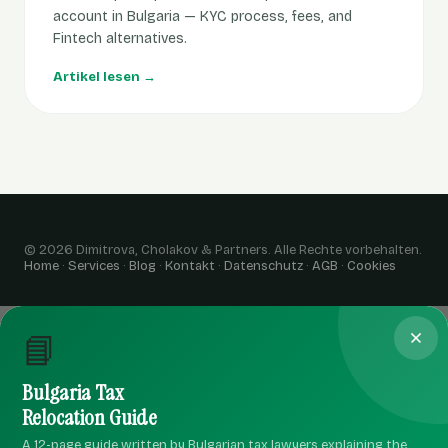
account in Bulgaria — KYC process, fees, and
Fintech alternatives.
Artikel lesen →
© 2026 Dimitrova, Cholakov & Partners. Alle Rechte vorbehalten.
Home
·
Services
·
Blog
·
Kontakt
·
Datenschutz
·
AGB
·
Cookies
📘
Bulgaria Tax
Relocation Guide
A 12-page guide written by Bulgarian tax lawyers explaining the