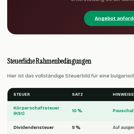
Angebot anford
Steuerliche Rahmenbedingungen
Hier ist das vollständige Steuerbild für eine bulgari
STEUER
SATZ
HINWEISE
Körperschaftsteuer
10 %
Pauschal
(KSt)
Dividendensteuer
5 %
Auf ausge